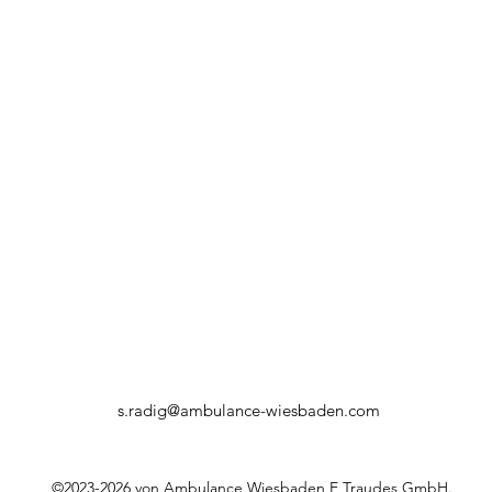
s.radig@ambulance-wiesbaden.com
©2023-2026 von Ambulance Wiesbaden E Traudes GmbH.